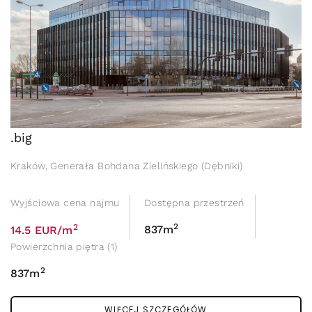
.big
Kraków, Generała Bohdana Zielińskiego (Dębniki)
Wyjściowa cena najmu
Dostępna przestrzeń
2
2
837m
14.5 EUR/m
Powierzchnia piętra (1)
2
837m
WIĘCEJ SZCZEGÓŁÓW