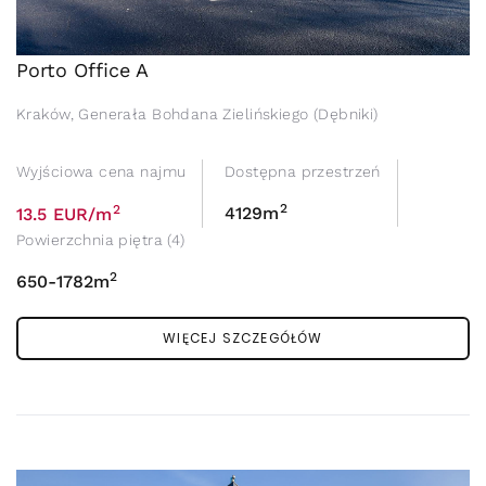
Porto Office A
Kraków, Generała Bohdana Zielińskiego (Dębniki)
Wyjściowa cena najmu
Dostępna przestrzeń
2
2
4129m
13.5 EUR/m
Powierzchnia piętra (4)
2
650-1782m
WIĘCEJ SZCZEGÓŁÓW