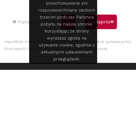
przechowywane ani
rozpowszechniane osobom
trzecim podczas Państwa
2
Następna
Poprzednia
1
pobytu na naszej stronie.
Korzystając ze strony
wyrażasz zgodę na
Hamilton International prezentuje szeroki wybór powierzchni
używanie cookie, zgodnie z
biurowych na wynajem na Dębnikach w Krakowie.
aktualnymi ustawieniami
przeglądarki.
Klauzula Informacyjna
©
2026
Wszelkie Prawa Zastrzeżone.
Hamilton Group.