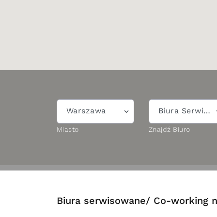
Warszawa
Biura Serwisowane/Co-working
Miasto
Znajdź Biuro
Biura serwisowane/ Co-working 