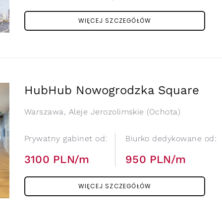
WIĘCEJ SZCZEGÓŁÓW
HubHub Nowogrodzka Square
Warszawa, Aleje Jerozolimskie (Ochota)
Prywatny gabinet od:
Biurko dedykowane od:
3100 PLN/m
950 PLN/m
WIĘCEJ SZCZEGÓŁÓW