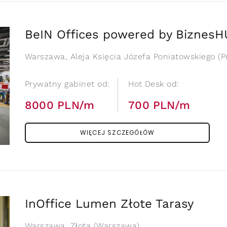
BeIN Offices powered by Biznes
Warszawa, Aleja Księcia Józefa Poniatowskiego (P
Prywatny gabinet od:
Hot Desk od:
8000 PLN/m
700 PLN/m
WIĘCEJ SZCZEGÓŁÓW
InOffice Lumen Złote Tarasy
Warszawa, Złota (Warszawa)