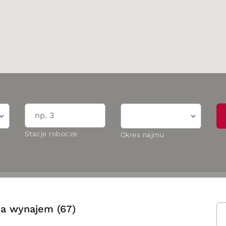
Stacje robocze
Okres najmu
na wynajem (67)