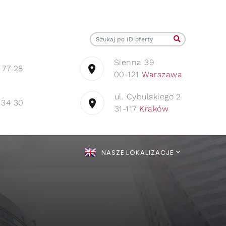
Sienna 39
 77 28
00-121
Warszawa
ul. Cybulskiego 2
 34 30
31-117
Kraków
NASZE LOKALIZACJE