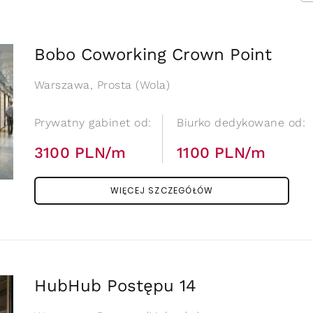
Bobo Coworking Crown Point
Warszawa, Prosta (Wola)
Prywatny gabinet od:
Biurko dedykowane od:
3100 PLN/m
1100 PLN/m
WIĘCEJ SZCZEGÓŁÓW
HubHub Postępu 14