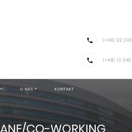
(+48) 22 243
(+48) 12 346
O NAS
KONTAKT
L
WANE/CO-WORKING