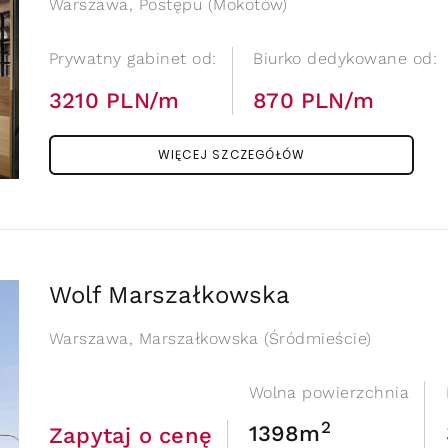
Warszawa, Postępu (Mokotów)
Prywatny gabinet od:
Biurko dedykowane od:
3210 PLN/m
870 PLN/m
WIĘCEJ SZCZEGÓŁÓW
Wolf Marszałkowska
Warszawa, Marszałkowska (Śródmieście)
Wolna powierzchnia
2
1398m
Zapytaj o cenę