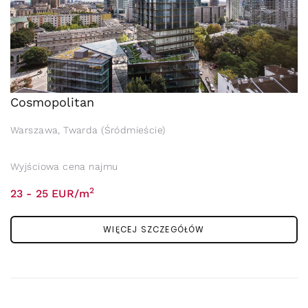
Cosmopolitan
Warszawa, Twarda (Śródmieście)
Wyjściowa cena najmu
2
23 - 25 EUR/m
WIĘCEJ SZCZEGÓŁÓW