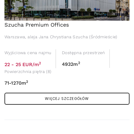
Szucha Premium Offices
Warszawa, aleja Jana Chrystiana Szucha (Śródmieście)
Wyjściowa cena najmu
Dostępna przestrzeń
2
2
4932m
22 - 25 EUR/m
Powierzchnia piętra (8)
2
71-1270m
WIĘCEJ SZCZEGÓŁÓW