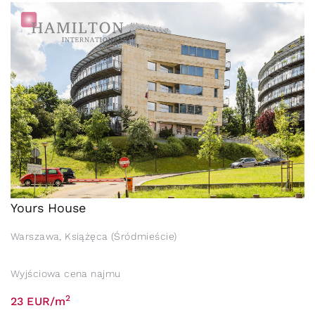
Yours House
Warszawa, Książęca (Śródmieście)
Wyjściowa cena najmu
2
23 EUR/m