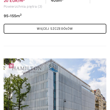
405m
20 EUR/m
Powierzchnia piętra (3)
2
95-155m
WIĘCEJ SZCZEGÓŁÓW