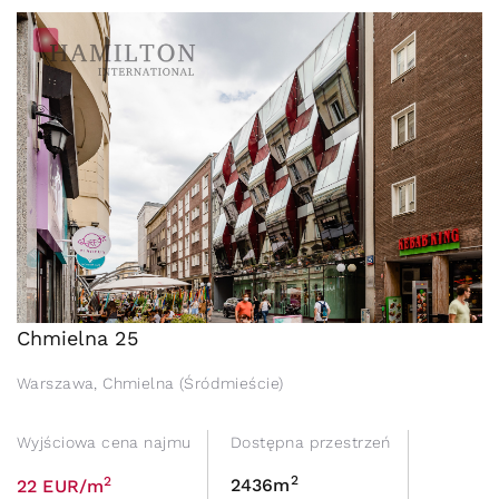
Chmielna 25
Warszawa, Chmielna (Śródmieście)
Wyjściowa cena najmu
Dostępna przestrzeń
2
2
2436m
22 EUR/m