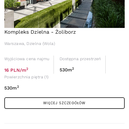
Kompleks Dzielna - Żoliborz
Warszawa, Dzielna (Wola)
Wyjściowa cena najmu
Dostępna przestrzeń
2
2
530m
16 PLN/m
Powierzchnia piętra (1)
2
530m
WIĘCEJ SZCZEGÓŁÓW