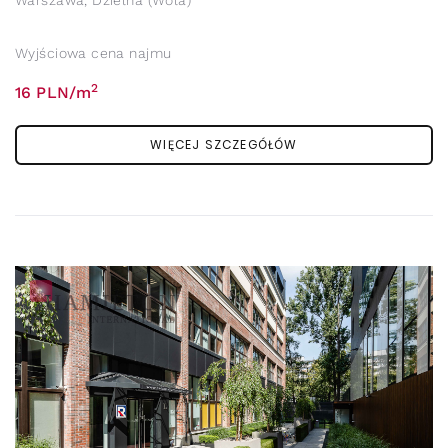
Warszawa, Dzielna (Wola)
Wyjściowa cena najmu
2
16 PLN/m
WIĘCEJ SZCZEGÓŁÓW