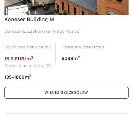
Koneser Building M
Warszawa, Ząbkowska (Praga Północ)
Wyjściowa cena najmu
Dostępna przestrzeń
2
2
6088m
16.5 EUR/m
Powierzchnia piętra (5)
2
135-1869m
WIĘCEJ SZCZEGÓŁÓW