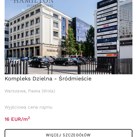
Kompleks Dzielna - Śródmieście
Warszawa, Pawia (Wola)
Wyjściowa cena najmu
2
16 EUR/m
WIĘCEJ SZCZEGÓŁÓW