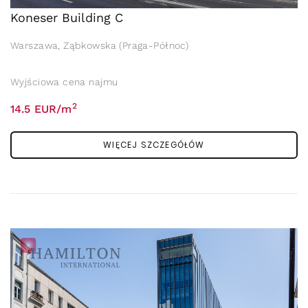
Koneser Building C
Warszawa, Ząbkowska (Praga-Północ)
Wyjściowa cena najmu
2
14.5 EUR/m
WIĘCEJ SZCZEGÓŁÓW