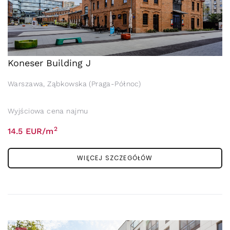
Koneser Building J
Warszawa, Ząbkowska (Praga-Północ)
Wyjściowa cena najmu
2
14.5 EUR/m
WIĘCEJ SZCZEGÓŁÓW