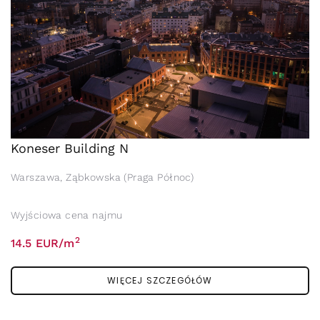
Koneser Building N
Warszawa, Ząbkowska (Praga Północ)
Wyjściowa cena najmu
2
14.5 EUR/m
WIĘCEJ SZCZEGÓŁÓW