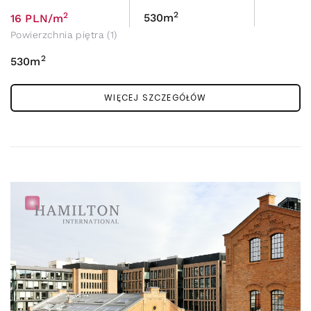
2
2
530m
16 PLN/m
Powierzchnia piętra (1)
2
530m
WIĘCEJ SZCZEGÓŁÓW