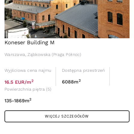
Koneser Building M
Warszawa, Ząbkowska (Praga Północ)
Wyjściowa cena najmu
Dostępna przestrzeń
2
2
6088m
16.5 EUR/m
Powierzchnia piętra (5)
2
135-1869m
WIĘCEJ SZCZEGÓŁÓW