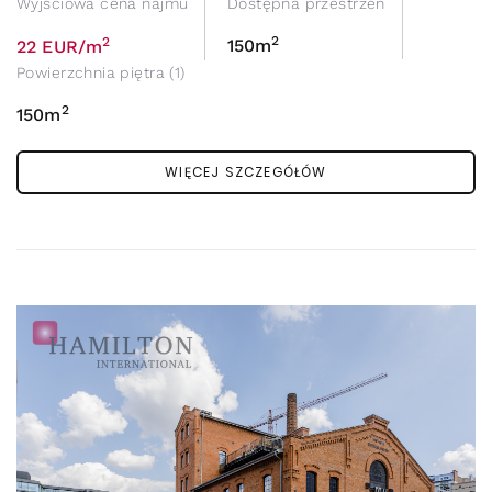
Wyjściowa cena najmu
Dostępna przestrzeń
2
2
150m
22 EUR/m
Powierzchnia piętra (1)
2
150m
WIĘCEJ SZCZEGÓŁÓW