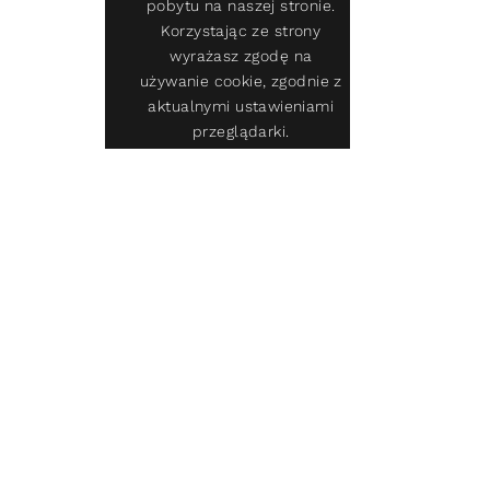
pobytu na naszej stronie.
Korzystając ze strony
wyrażasz zgodę na
używanie cookie, zgodnie z
aktualnymi ustawieniami
przeglądarki.
Szybkie Zapytanie
(+48) 22 243 77 28