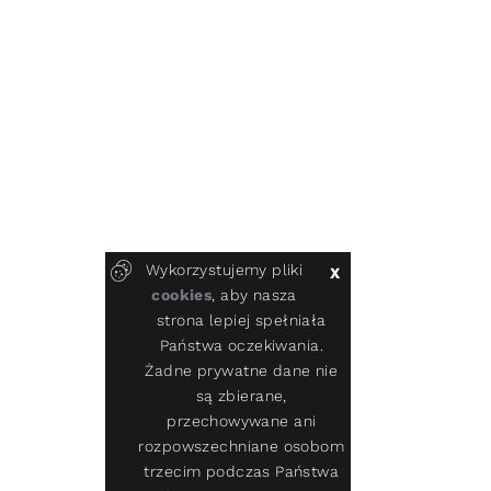
Wykorzystujemy pliki
X
cookies
, aby nasza
strona lepiej spełniała
Państwa oczekiwania.
Żadne prywatne dane nie
są zbierane,
przechowywane ani
rozpowszechniane osobom
trzecim podczas Państwa