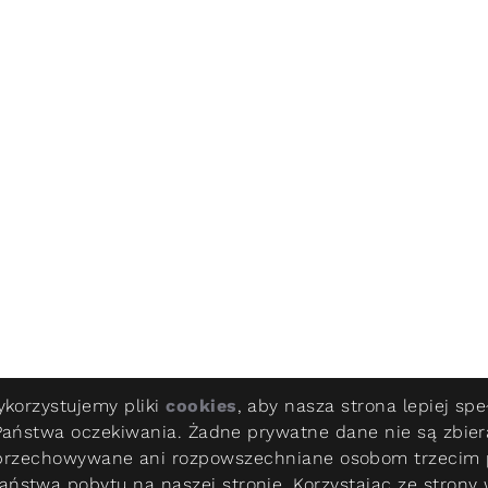
korzystujemy pliki
cookies
, aby nasza strona lepiej spe
Państwa oczekiwania. Żadne prywatne dane nie są zbier
przechowywane ani rozpowszechniane osobom trzecim
aństwa pobytu na naszej stronie. Korzystając ze strony