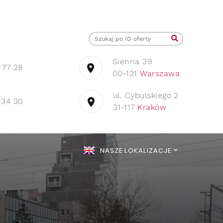
Sienna 39
 77 28
00-121
Warszawa
ul. Cybulskiego 2
 34 30
31-117
Kraków
NASZE LOKALIZACJE