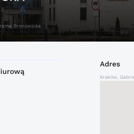
rama Bronowicka
Adres
biurową
Kraków, Gabrie