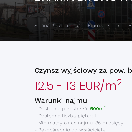
B
Strona główna
Biurowce
Czynsz wyjściowy za pow. 
2
12.5 - 13 EUR/m
Warunki najmu
2
- Dostępna przestrzeń:
500m
- Dostępna liczba pięter: 1
- Minimalny okres najmu: 36 miesięcy
- Bezpośrednio od właściciela