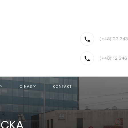
(+48) 22 243
(+48) 12 346
O NAS
KONTAKT
L
ICKA