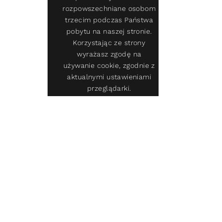
rozpowszechniane osobom
trzecim podczas Państwa
pobytu na naszej stronie.
Korzystając ze strony
wyrażasz zgodę na
używanie cookie, zgodnie z
aktualnymi ustawieniami
przeglądarki.
Szybkie Zapytanie
(+48) 22 243 77 28