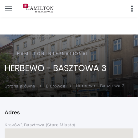
HAMILTON INTERNATIONAL
HERBEWO - BASZTOWA 3
Herbewo - Basztowa 3
Strona główna
Biurowce
Adres
Kraków", Basztowa (Stare Miasto)