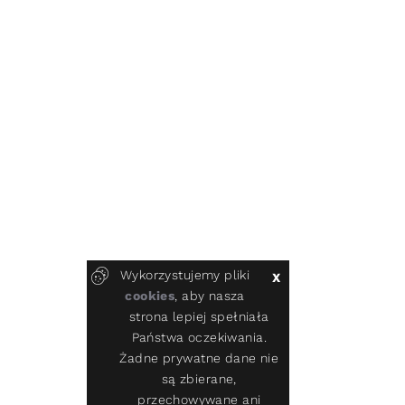
Wykorzystujemy pliki
X
cookies
, aby nasza
strona lepiej spełniała
Państwa oczekiwania.
Żadne prywatne dane nie
są zbierane,
przechowywane ani